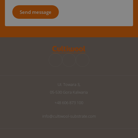
UI. Towara 3,
05-530 Gora Kalwaria
+48 606 873 100
info@cultiwool-substrate.com