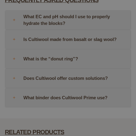
What EC and pH should I use to properly
hydrate the blocks?
Is Cultiwool made from basalt or slag wool?
this article
about pH and EC
What is the “donut ring”?
article on the
differences between slag wool and high-quality
Does Cultiwool offer custom solutions?
stone wool
this
article about Cultiwool’s product features
What binder does Cultiwool Prime use?
RELATED PRODUCTS