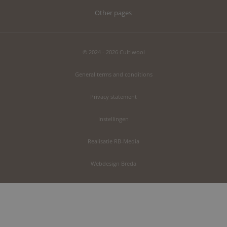
Other pages
© 2024 - 2026 Cultiwool
General terms and conditions
Privacy statement
Instellingen
Realisatie RB-Media
Webdesign Breda