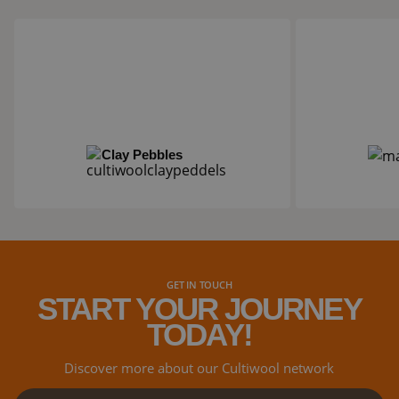
Clay Pebbles
Clay Pebbles
Mapito
GET IN TOUCH
START YOUR JOURNEY
TODAY!
Discover more about our Cultiwool network