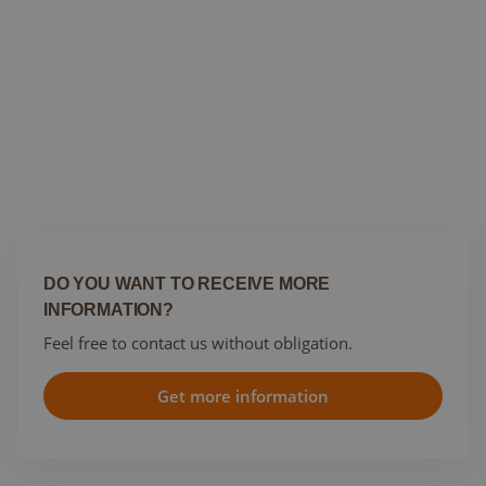
oír hablar de ello, por eso tenemos una oferta
especial para ti.
Junto con nuestro distribuidor
Plantasur
,
queremos ofrecer a los visitantes de Spannabis
que sean
Productores con Licencia en España
la
oportunidad de solicitar
muestras gratuitas
de un
producto de lana de roca Cultiwool a su elección.
DO YOU WANT TO RECEIVE MORE
INFORMATION?
Feel free to contact us without obligation.
Get more information