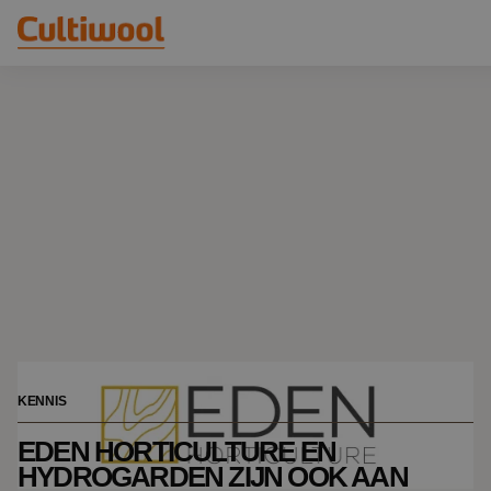
Onze oplossingen
Distributeurs
Onze producten
Cultiwool Original
Kennis
Cultiwool Prime
Over ons
Nieuws
Ons verhaal
Ons team
Contact
KENNIS
EDEN HORTICULTURE EN
HYDROGARDEN ZIJN OOK AAN