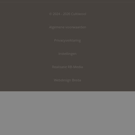
© 2024 - 2026 Cultiwool
Algemene voorwaarden
Privacyverklaring
Instellingen
Realisatie RB-Media
Webdesign Breda