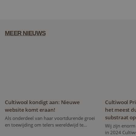
MEER NIEUWS
Cultiwool kondigt aan: Nieuwe website komt eraan!
Cultiwool Pri
Cultiwool kondigt aan: Nieuwe
Cultiwool Pr
website komt eraan!
het meest d
substraat op
Als onderdeel van haar voortdurende groei
en toewijding om telers wereldwijd te
Wij zijn enorm
ondersteunen, is Cultiwool trots om de
in 2024 Cultiw