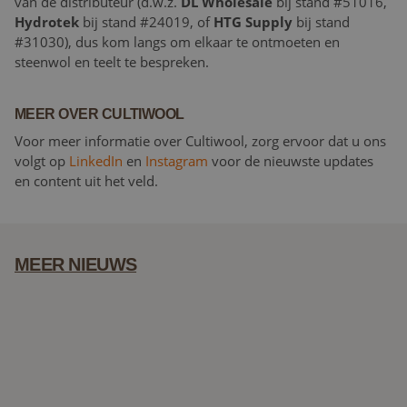
van de distributeur (d.w.z.
DL Wholesale
bij stand #51016,
Hydrotek
bij stand #24019, of
HTG Supply
bij stand
#31030), dus kom langs om elkaar te ontmoeten en
steenwol en teelt te bespreken.
MEER OVER CULTIWOOL
Voor meer informatie over Cultiwool, zorg ervoor dat u ons
volgt op
LinkedIn
en
Instagram
voor de nieuwste updates
en content uit het veld.
MEER NIEUWS
Cultiwool kondigt aan: Nieuwe website komt eraan!
MJBizCon 2023