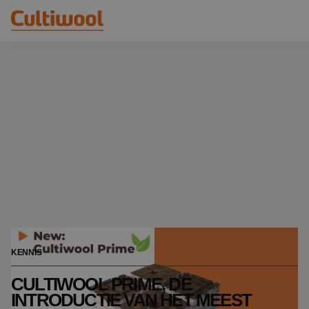
Onze oplossingen
Distributeurs
Onze producten
Cultiwool Original
Kennis
Cultiwool Prime
Over ons
Nieuws
Ons verhaal
Ons team
Contact
KENNIS
CULTIWOOL PRIME, DE
INTRODUCTIE VAN HET MEEST