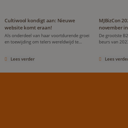
Cultiwool kondigt aan: Nieuwe
MJBizCon 202
website komt eraan!
november in
Als onderdeel van haar voortdurende groei
De grootste B2
en toewijding om telers wereldwijd te
beurs van 2023
ondersteunen, is Cultiwool trots om de
jij van 28 nov
ontwikkeling van een splinternieuwe
Cultiwool en zi
Lees verder
Lees verde
website aan te kondigen, die later dit jaar
aanwezig zijn 
gelanceerd zal worden!
Center voor d