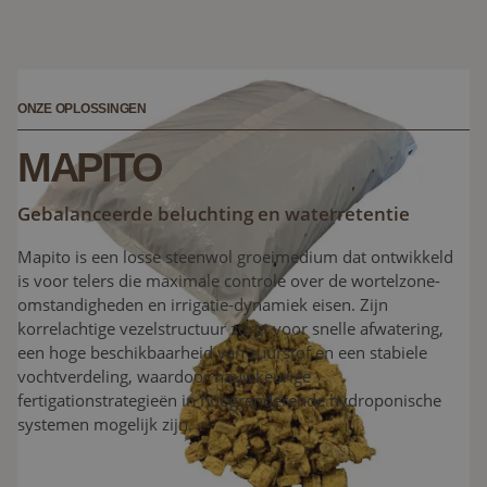
ONZE OPLOSSINGEN
MAPITO
Gebalanceerde beluchting en waterretentie
Mapito is een losse steenwol groeimedium dat ontwikkeld
is voor telers die maximale controle over de wortelzone-
omstandigheden en irrigatie-dynamiek eisen. Zijn
korrelachtige vezelstructuur zorgt voor snelle afwatering,
een hoge beschikbaarheid van zuurstof en een stabiele
vochtverdeling, waardoor nauwkeurige
fertigationstrategieën in hoogrenderende hydroponische
systemen mogelijk zijn.