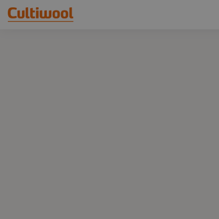
Onze oplossingen
Distributeurs
Onze producten
Cultiwool Original
Kennis
Cultiwool Prime
Over ons
Nieuws
Ons verhaal
Ons team
Contact