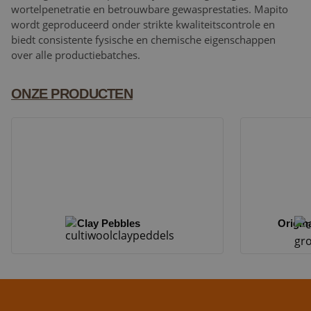
wortelpenetratie en betrouwbare gewasprestaties. Mapito
wordt geproduceerd onder strikte kwaliteitscontrole en
biedt consistente fysische en chemische eigenschappen
over alle productiebatches.
ONZE PRODUCTEN
Clay Pebbles
Origin
Clay Pebbles
Original Grow