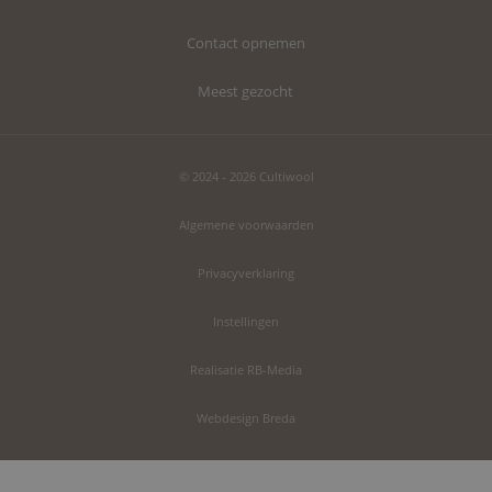
Contact opnemen
Meest gezocht
© 2024 - 2026 Cultiwool
Algemene voorwaarden
Privacyverklaring
Instellingen
Realisatie RB-Media
Webdesign Breda