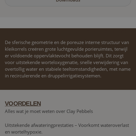
GEOPTIMALISEERDE LUCHT-WATERBALANS
De sferische geometrie en de poreuze interne structuur van
kleikorrels creëren grote luchtgevulde porieruimtes, terwijl
er voldoende oppervlaktevocht behouden blijft. Dit zorgt
voor uitstekende worteloxygenatie, snelle verwijdering van
overtollig water en stabiele teeltomstandigheden, met name
in recirculerende en druppelirrigatiesystemen.
VOORDELEN
Alles wat je moet weten over Clay Pebbels
Uitstekende afwateringprestaties – Voorkomt wateroverlast
en wortelhypoxie.