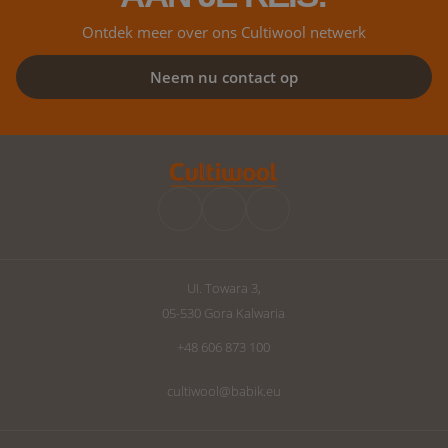
Ontdek meer over ons Cultiwool netwerk
Neem nu contact op
UI. Towara 3,
05-530 Gora Kalwaria
+48 606 873 100
cultiwool@babik.eu