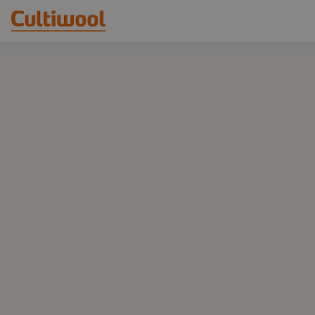
Onze oplossingen
Distributeurs
Onze producten
Cultiwool Original
Kennis
Cultiwool Prime
Over ons
Nieuws
Ons verhaal
Ons team
Contact