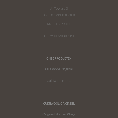
_gcl_au
2 maanden 4
Deze cookie
Google LLC
weken
wordt
.cultiwool-
UI. Towara 3,
ingesteld
substrate.com
door
05-530 Gora Kalwaria
Doubleclick
en voert
+48 606 873 100
informatie uit
over hoe de
eindgebruiker
cultiwool@babik.eu
de website
gebruikt en
over
eventuele
advertenties
die de
ONZE PRODUCTEN
eindgebruiker
heeft gezien
voordat hij
Cultiwool Original
de genoemde
website
bezocht.
Cultiwool Prime
CULTIWOOL ORIGINEEL
Original Starter Plugs