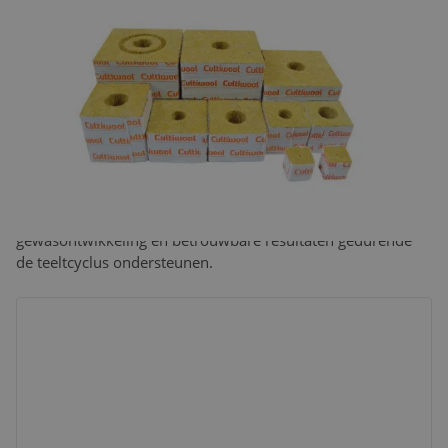
CULTIWOOL ORIGINAL
Bewezen prestaties
Cultiwool Original is onze vertrouwde steenwol-
substraatlijn, ontwikkeld voor telers die stabiliteit,
consistentie en betrouwbaarheid van de teelt vooropstellen.
Met een gecontroleerde vezelstructuur en een evenwichtige
verhouding tussen lucht en water levert het voorspelbare
omstandigheden in de wortelzone die een uniforme
gewasontwikkeling en betrouwbare resultaten gedurende
de teeltcyclus ondersteunen.
Original Starter Plugs