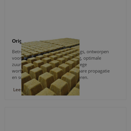
Original Starter Plugs
Betrouwbare steenwol Starter Plugs, ontworpen
voor een uniforme waterverdeling, optimale
zuurstofbalans en consistente vroege
wortelontwikkeling, die voorspelbare propagatie
en soepele transplantatie bevorderen.
Lees verder
Original Growing Blocks