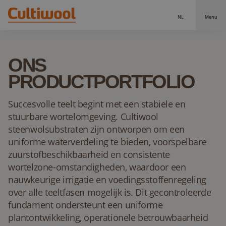
NL
Menu
Onze oplossingen
ONS
Distributeurs
Onze producten
PRODUCTPORTFOLIO
Cultiwool Original
Kennis
Succesvolle teelt begint met een stabiele en
Cultiwool Prime
Over ons
stuurbare wortelomgeving. Cultiwool
steenwolsubstraten zijn ontworpen om een
Nieuws
Ons verhaal
uniforme waterverdeling te bieden, voorspelbare
zuurstofbeschikbaarheid en consistente
Ons team
Contact
wortelzone-omstandigheden, waardoor een
nauwkeurige irrigatie en voedingsstoffenregeling
over alle teeltfasen mogelijk is. Dit gecontroleerde
fundament ondersteunt een uniforme
plantontwikkeling, operationele betrouwbaarheid