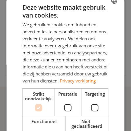
Deze website maakt gebruik
van cookies.
ENGLISH
Clay Pebbles
We gebruiken cookies om inhoud en
DUTCH
advertenties te personaliseren en om ons
Lichtgewicht geëxpandeerde keramische korrels
POLISH
verkeer te analyseren. We delen ook
bieden uitstekende afwatering, beluchting en
informatie over uw gebruik van onze site
structurele stabiliteit voor bodemloze
met onze advertentie- en analysepartners,
teeltsystemen.
die deze kunnen combineren met andere
Lees verder
informatie die u aan hen heeft verstrekt of
die zij hebben verzameld door uw gebruik
van hun diensten.
Privacy verklaring
Strikt
Prestatie
Targeting
noodzakelijk
Functioneel
Niet-
geclassificeerd