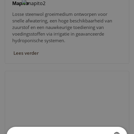
Mapito
Losse steenwol groeimedium ontworpen voor
snelle afwatering, een hoge beschikbaarheid van
zuurstof en een nauwkeurige toediening van
voedingsstoffen via irrigatie in geavanceerde
hydroponische systemen.
Lees verder
Clay Pebbles