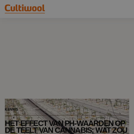
Onze oplossingen
Distributeurs
Onze producten
Cultiwool Original
Kennis
Cultiwool Prime
Over ons
Nieuws
Ons verhaal
Ons team
Contact
KENNIS
HET EFFECT VAN PH-WAARDEN OP
DE TEELT VAN CANNABIS; WAT ZOU