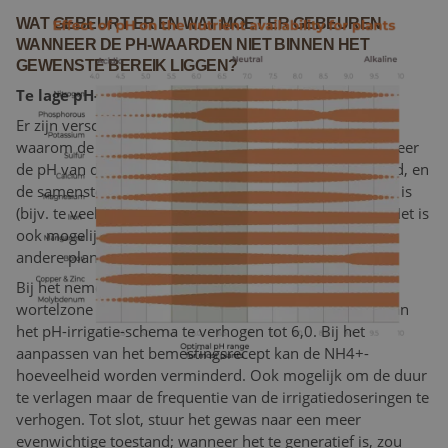
WAT GEBEURT ER EN WAT MOET ER GEBEUREN
WANNEER DE PH-WAARDEN NIET BINNEN HET
GEWENSTE BEREIK LIGGEN?
Te lage pH-niveaus
Er zijn verschillende redenen die mogelijk verklaren
waarom de pH-waarden te laag zijn, bijvoorbeeld wanneer
de pH van de irrigatie-instelling onder de 5,3 is ingesteld, en
de samenstelling van het bemestingsrecept niet gunstig is
(bijv. te veel ammoniumfosfaat of ammoniumnitraat). Het is
ook mogelijk dat die plant te generatief is, en misschien
andere planten.
Bij het nemen van maatregelen om de pH van een
wortelzone te corrigeren, is het mogelijk de instelling van
het pH-irrigatie-schema te verhogen tot 6,0. Bij het
aanpassen van het bemestingsrecept kan de NH4+-
hoeveelheid worden verminderd. Ook mogelijk om de duur
te verlagen maar de frequentie van de irrigatiedoseringen te
verhogen. Tot slot, stuur het gewas naar een meer
evenwichtige toestand; wanneer het te generatief is, zou