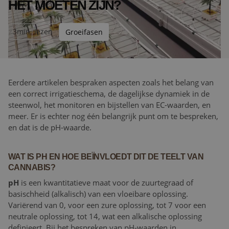
HET MOETEN ZIJN?
3
min. lezen
Groeifasen
Eerdere artikelen bespraken aspecten zoals het belang van
een correct irrigatieschema, de dagelijkse dynamiek in de
steenwol, het monitoren en bijstellen van EC-waarden, en
meer. Er is echter nog één belangrijk punt om te bespreken,
en dat is de pH-waarde.
WAT IS PH EN HOE BEÏNVLOEDT DIT DE TEELT VAN
CANNABIS?
pH
is een kwantitatieve maat voor de zuurtegraad of
basischheid (alkalisch) van een vloeibare oplossing.
Variërend van 0, voor een zure oplossing, tot 7 voor een
neutrale oplossing, tot 14, wat een alkalische oplossing
definieert. Bij het bespreken van pH-waarden in