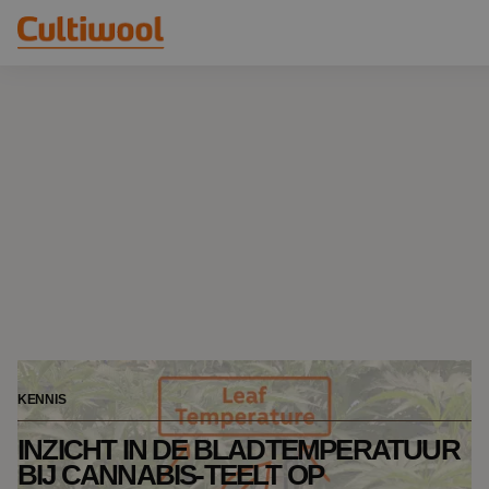
Onze oplossingen
Distributeurs
Onze producten
Cultiwool Original
Kennis
Cultiwool Prime
Over ons
Nieuws
Ons verhaal
Ons team
Contact
KENNIS
INZICHT IN DE BLADTEMPERATUUR
BIJ CANNABIS-TEELT OP