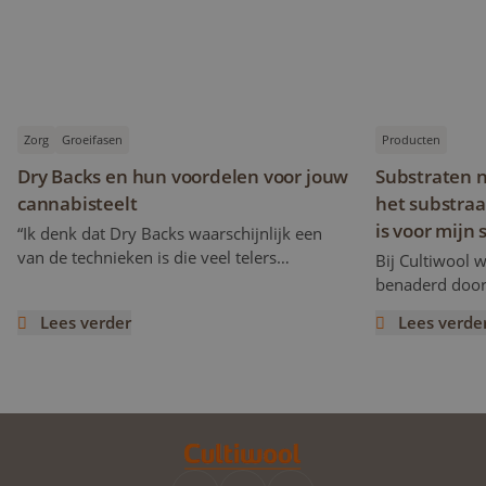
Zorg
Groeifasen
Producten
Dry Backs en hun voordelen voor jouw
Substraten n
cannabisteelt
het substraa
is voor mijn 
“Ik denk dat Dry Backs waarschijnlijk een
van de technieken is die veel telers
Bij Cultiwool 
gebruiken om de cannabinoïde- en
benaderd door 
flavonoïde-inhoud te verhogen,” zei Ryan.
naast elkaar w
Lees verder
Lees verde
Maar hoe werkt het en wat betekent het
substraat dat 
Dry Backs en hun voordelen voor jouw cannabisteelt
Substraten na
eigenlijk? Dit artikel is een vervolg op het
faciliteren de
vorige, na een interview met Ryan Wankel,
zelfs ondersteu
en zal zich richten op de teeltmanipulatie
zijn echter e
die bekendstaat als Dry Backs.
verbeteringen d
en die de kwal
verhogen en u