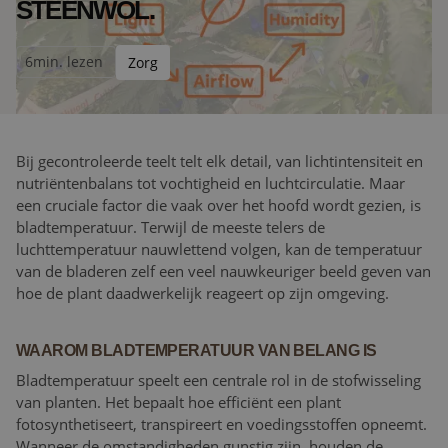
STEENWOL.
6
min. lezen
Zorg
Bij gecontroleerde teelt telt elk detail, van lichtintensiteit en
nutriëntenbalans tot vochtigheid en luchtcirculatie. Maar
een cruciale factor die vaak over het hoofd wordt gezien, is
bladtemperatuur. Terwijl de meeste telers de
luchttemperatuur nauwlettend volgen, kan de temperatuur
van de bladeren zelf een veel nauwkeuriger beeld geven van
hoe de plant daadwerkelijk reageert op zijn omgeving.
WAAROM BLADTEMPERATUUR VAN BELANG IS
Bladtemperatuur speelt een centrale rol in de stofwisseling
van planten. Het bepaalt hoe efficiënt een plant
fotosynthetiseert, transpireert en voedingsstoffen opneemt.
Wanneer de omstandigheden gunstig zijn, houden de