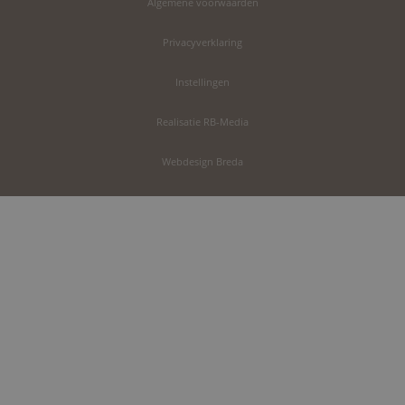
Algemene voorwaarden
Privacyverklaring
Instellingen
Realisatie RB-Media
Webdesign Breda