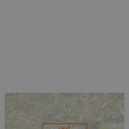
DE WETENSCHAP ACHTER DE BLADTEMPERATUUR
Bladtemperatuur weerspiegelt de balans tussen licht,
vochtigheid, luchtstroom en transpiratie. Wanneer de
lichtintensiteit of straling hoog is, warmt het oppervlak van