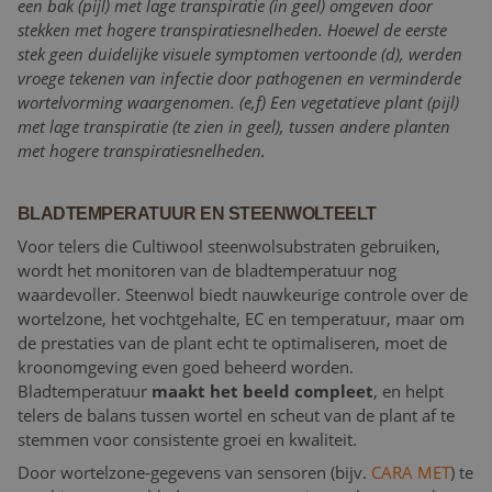
een bak (pijl) met lage transpiratie (in geel) omgeven door
stekken met hogere transpiratiesnelheden. Hoewel de eerste
stek geen duidelijke visuele symptomen vertoonde (d), werden
vroege tekenen van infectie door pathogenen en verminderde
wortelvorming waargenomen. (e,f) Een vegetatieve plant (pijl)
met lage transpiratie (te zien in geel), tussen andere planten
met hogere transpiratiesnelheden.
BLADTEMPERATUUR EN STEENWOLTEELT
Voor telers die Cultiwool steenwolsubstraten gebruiken,
wordt het monitoren van de bladtemperatuur nog
waardevoller. Steenwol biedt nauwkeurige controle over de
wortelzone, het vochtgehalte, EC en temperatuur, maar om
de prestaties van de plant echt te optimaliseren, moet de
kroonomgeving even goed beheerd worden.
Bladtemperatuur
maakt het beeld compleet
, en helpt
telers de balans tussen wortel en scheut van de plant af te
stemmen voor consistente groei en kwaliteit.
Door wortelzone-gegevens van sensoren (bijv.
CARA MET
) te