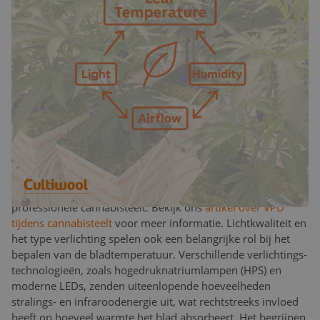
de plant op. Als de vochtigheid te laag is, neemt de
transpiratie snel toe, waardoor de plant mogelijk uitdroogt.
Aan de andere kant beperkt een hoge vochtigheid de
transpiratie, waardoor de plant intern oververhit raakt. Deze
balans komt tot uitdrukking in het concept van
dampdrukdeficit (VPD), een cruciale parameter in
klimaatbeheer. VPD meet het verschil tussen het vocht in de
lucht en het vocht dat de lucht kan vasthouden wanneer
deze verzadigd is. Het bepaalt in wezen hoeveel “trekkracht”
de lucht uitoefent op de plant om te transpireren. Door
zowel
bladtemperatuur en VPD
te beheren, kunnen telers
hun gewassen sturen richting vegetatieve of generatieve
ontwikkeling, een techniek die veel wordt toegepast in
professionele cannabis­teelt. Bekijk ons
artikel over VPD
tijdens cannabis­teelt
voor meer informatie. Lichtkwaliteit en
het type verlichting spelen ook een belangrijke rol bij het
bepalen van de bladtemperatuur. Verschillende verlichtings­
technologieën, zoals hogedruknatriumlampen (HPS) en
moderne LEDs, zenden uiteenlopende hoeveelheden
stralings- en infraroodenergie uit, wat rechtstreeks invloed
heeft op hoeveel warmte het blad absorbeert. Het begrijpen