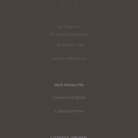
verbeteren. Da
geschreven om 
van een perfec
faciliteit.
UI. Towara 3,
05-530 Gora Kalwaria
+48 606 873 100
cultiwool@babik.eu
ONZE PRODUCTEN
Cultiwool Original
Cultiwool Prime
CULTIWOOL ORIGINEEL