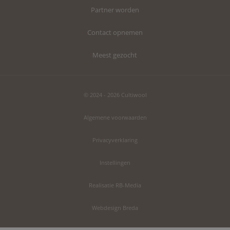
Partner worden
Contact opnemen
Meest gezocht
© 2024 - 2026 Cultiwool
Algemene voorwaarden
Privacyverklaring
Instellingen
Realisatie RB-Media
Webdesign Breda