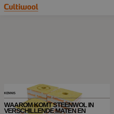
Onze oplossingen
Distributeurs
Onze producten
Cultiwool Original
Kennis
Cultiwool Prime
Over ons
Nieuws
Ons verhaal
Ons team
Contact
KENNIS
WAAROM KOMT STEENWOL IN
VERSCHILLENDE MATEN EN