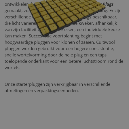
ontwikkelen, heeft Cultiwool de Cannabis
Starter Plugs
gemaakt, zoals te zien is op de bijgaande afbeelding. Er zijn
verschillende varianten van de Starter Plugs beschikbaar,
die licht variëren in grootte, zodat de kweker, afhankelijk
van zijn faciliteit en productie-eisen, een individuele keuze
kan maken. Succesvolle voortplanting begint met
hoogwaardige pluggen voor klonen of zaaien. Cultiwool
pluggen worden gebruikt voor een hogere consistentie,
snelle wortelvorming door de hele plug en een taps
toelopende onderkant voor een betere luchtstroom rond de
wortels.
Onze starterpluggen zijn verkrijgbaar in verschillende
afmetingen en verpakkingseenheden.