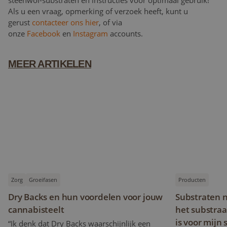
steenwol-substraten en instructies voor optimaal gebruik!
Als u een vraag, opmerking of verzoek heeft, kunt u
gerust
contacteer ons hier
, of via
onze
Facebook
en
Instagram
accounts.
MEER ARTIKELEN
Zorg
Groeifasen
Producten
Dry Backs en hun voordelen voor jouw
Substraten n
cannabisteelt
het substraa
is voor mijn 
“Ik denk dat Dry Backs waarschijnlijk een