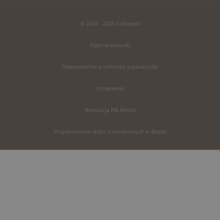
© 2024 - 2026 Cultiwool
Ogólne warunki
Oświadczenie o ochronie prywatności
Ustawienia
Realizacja RB-Media
Projektowanie stron internetowych w Breda