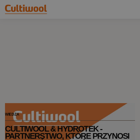
Nasze rozwiązania
Dystrybutorzy
Nasze produkty
Cultiwool Original
Wiedza
Cultiwool Prime
O nas
Aktualności
Nasza historia
Nasz zespół
Kontakt
WIEDZA
CULTIWOOL & HYDROTEK -
PARTNERSTWO, KTÓRE PRZYNOSI