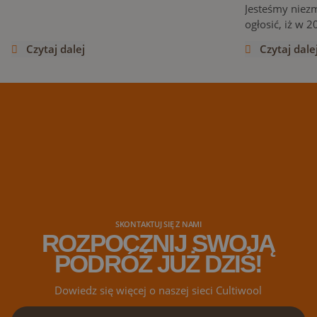
całym świecie, Cultiwool z dumą ogłasza
Jesteśmy niez
powstanie całkowicie nowej strony
ogłosić, iż w 
internetowej, której uruchomienie
wprowadza now
Czytaj dalej
Czytaj dale
zaplanowano na późniejszy termin w tym
kamiennej, Cul
roku.
ekspozycja odb
dniach podcza
2023 roku konf
konopnych w b
naszych dystr
SKONTAKTUJ SIĘ Z NAMI
ROZPOCZNIJ SWOJĄ
PODRÓŻ JUŻ DZIŚ!
Dowiedz się więcej o naszej sieci Cultiwool