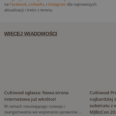
na
Facebook
,
LinkedIn
, i
Instagram
dla najnowszych
aktualizacji i treści z terenu.
WIĘCEJ WIADOMOŚCI
Cultiwool ogłasza: Nowa strona internetowa już wkrótce!
Cultiwool Pr
Cultiwool ogłasza: Nowa strona
Cultiwool P
internetowa już wkrótce!
najbardziej
substratu z
W ramach nieustającego rozwoju i
MJBizCon 20
zaangażowania we wspieranie uprawców na