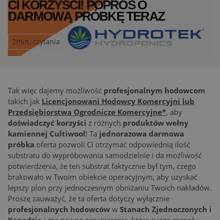
CI KORZYŚCI! POPROŚ O
DARMOWĄ PRÓBKĘ TERAZ
2
min. czytania
Tak więc dajemy możliwość
profesjonalnym hodowcom
takich jak
Licencjonowani Hodowcy Komercyjni lub
Przedsiębiorstwa Ogrodnicze Komercyjne*
, aby
doświadczyć korzyści
z różnych
produktów wełny
kamiennej Cultiwool
! Ta
jednorazowa darmowa
próbka
oferta pozwoli Ci otrzymać odpowiednią ilość
substratu do wypróbowania samodzielnie i da możliwość
potwierdzenia, że ten substrat faktycznie był tym, czego
brakowało w Twoim obiekcie operacyjnym, aby uzyskać
lepszy plon przy jednoczesnym obniżaniu Twoich nakładów.
Proszę zauważyć, że ta oferta dotyczy wyłącznie
profesjonalnych hodowców
w
Stanach Zjednoczonych i
Kanadzie
i ma pewne ograniczenia, które nasze zespoły