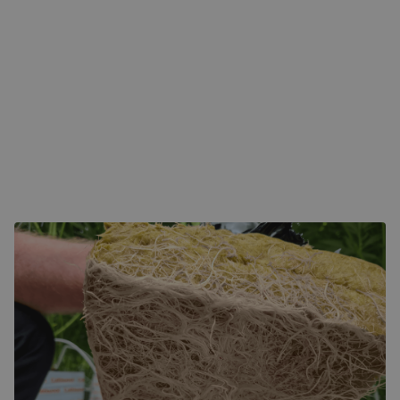
OD PASJI DO CELU
Firma Cultiwool została założona na prostym przekonaniu,
że wysokiej jakości podłoża mogą pomóc hodowcom w
osiąganiu bardziej zrównoważonej, przewidywalnej i
wydajnej uprawy. To, co zaczęło się jako niewielka
inicjatywa, stało się zaufaną marką w profesjonalnym
ogrodnictwie na całym świecie.