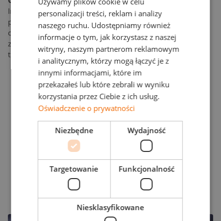
Używamy plików cookie w celu
DUTCH
Inżynier i przedsiębiorca, Mariusz Babik kieruje rodzinnie
personalizacji treści, reklam i analizy
prowadzoną firmą logistyczną oraz firmą przetwarzającą
POLISH
naszego ruchu. Udostępniamy również
owoce mrożone. Infrastruktura operacyjna, z
informacje o tym, jak korzystasz z naszej
zaawansowanymi obiektami w Polsce, stanowi fundament
witryny, naszym partnerom reklamowym
transformacji Cultiwool i doskonałości produkcyjnej.
i analitycznym, którzy mogą łączyć je z
innymi informacjami, które im
przekazałeś lub które zebrali w wyniku
korzystania przez Ciebie z ich usług.
Oświadczenie o prywatności
Niezbędne
Wydajność
Targetowanie
Funkcjonalność
Niesklasyfikowane