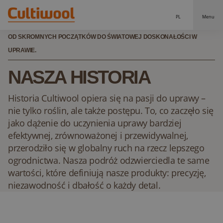
PL
Menu
OD SKROMNYCH POCZĄTKÓW DO ŚWIATOWEJ DOSKONAŁOŚCI W
Nasze rozwiązania
UPRAWIE.
Dystrybutorzy
Nasze produkty
NASZA HISTORIA
Cultiwool Original
Wiedza
Historia Cultiwool opiera się na pasji do uprawy –
nie tylko roślin, ale także postępu. To, co zaczęło się
Cultiwool Prime
O nas
jako dążenie do uczynienia uprawy bardziej
Aktualności
Nasza historia
efektywnej, zrównoważonej i przewidywalnej,
przerodziło się w globalny ruch na rzecz lepszego
Nasz zespół
Kontakt
ogrodnictwa. Nasza podróż odzwierciedla te same
wartości, które definiują nasze produkty: precyzję,
niezawodność i dbałość o każdy detal.