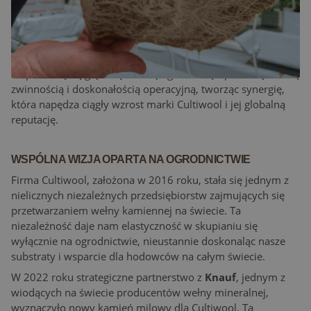
GDY DOŚWIADCZENIE SPOTYKA INNOWACJĘ
Cultiwool opiera się na fundamencie dwóch
profesjonalistów, z których każdy wnosi unikalne atuty.
Wspólnie łączą głęboką wiedzę ogrodniczą z przedsiębiorczą
zwinnością i doskonałością operacyjną, tworząc synergię,
która napędza ciągły wzrost marki Cultiwool i jej globalną
reputację.
WSPÓLNA WIZJA OPARTA NA OGRODNICTWIE
Firma Cultiwool, założona w 2016 roku, stała się jednym z
nielicznych niezależnych przedsiębiorstw zajmujących się
przetwarzaniem wełny kamiennej na świecie. Ta
niezależność daje nam elastyczność w skupianiu się
wyłącznie na ogrodnictwie, nieustannie doskonaląc nasze
substraty i wsparcie dla hodowców na całym świecie.
W 2022 roku strategiczne partnerstwo z
Knauf
, jednym z
wiodących na świecie producentów wełny mineralnej,
wyznaczyło nowy kamień milowy dla Cultiwool. Ta