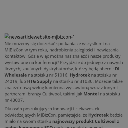
Nie możemy się doczekać spotkania ze wszystkimi na
MJBizCon w tym roku, nadrobienia zaległości i nawiązania
kontaktów. Gdzie więc można nas znaleźć i nasze produkty
wystawione na konferencji? Przyjdźcie do jednego z naszych
licznych, zaufanych dystrybutorów, którzy będą obecni:
DL
Wholesale
na stoisku nr 51016,
Hydrotek
na stoisku nr
24019, lub
HTG Supply
na stoisku nr 31030. Możecie także
znaleźć naszą wełnę kamienną wystawioną wraz z innymi
partnerami branży Cultiwool, takimi jak
Montel
na stoisku
nr 43007.
Dla osób poszukujących innowacji i ciekawostek
odwiedzających MJBizCon, pamiętajcie, że
Hydrotek
będzie
miało na swoim stoisku
najnowszy produkt Cultiwool z
wełny kamiennej: ECO
podczas swojej pierwszej