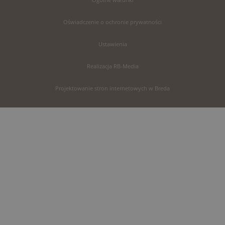
Oświadczenie o ochronie prywatności
Ustawienia
Realizacja RB-Media
Projektowanie stron internetowych w Breda