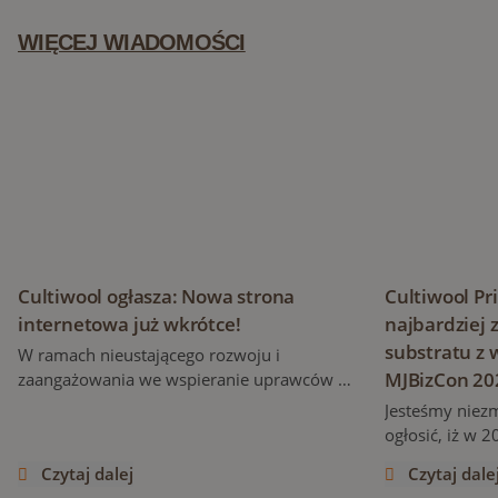
WIĘCEJ WIADOMOŚCI
Cultiwool ogłasza: Nowa strona internetowa już wkrótce!
Cultiwool Pr
Cultiwool ogłasza: Nowa strona
Cultiwool P
internetowa już wkrótce!
najbardziej
substratu z
W ramach nieustającego rozwoju i
MJBizCon 20
zaangażowania we wspieranie uprawców na
całym świecie, Cultiwool z dumą ogłasza
Jesteśmy niez
powstanie całkowicie nowej strony
ogłosić, iż w 
internetowej, której uruchomienie
wprowadza now
Czytaj dalej
Czytaj dale
zaplanowano na późniejszy termin w tym
kamiennej, Cul