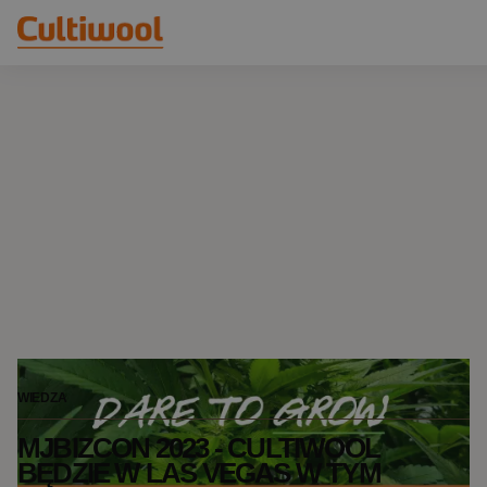
Nasze rozwiązania
Dystrybutorzy
Nasze produkty
Cultiwool Original
Wiedza
Cultiwool Prime
O nas
Aktualności
Nasza historia
Nasz zespół
Kontakt
WIEDZA
MJBIZCON 2023 - CULTIWOOL
BĘDZIE W LAS VEGAS W TYM