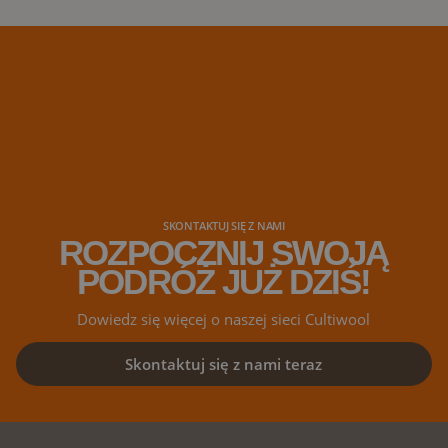
roku.
ekspozycja odb
dniach podcza
2023 roku konf
konopnych w b
naszych dystr
SKONTAKTUJ SIĘ Z NAMI
ROZPOCZNIJ SWOJĄ
PODRÓŻ JUŻ DZIŚ!
Dowiedz się więcej o naszej sieci Cultiwool
Skontaktuj się z nami teraz