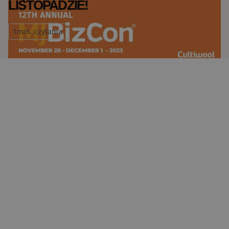
LISTOPADZIE!
1
min. czytania